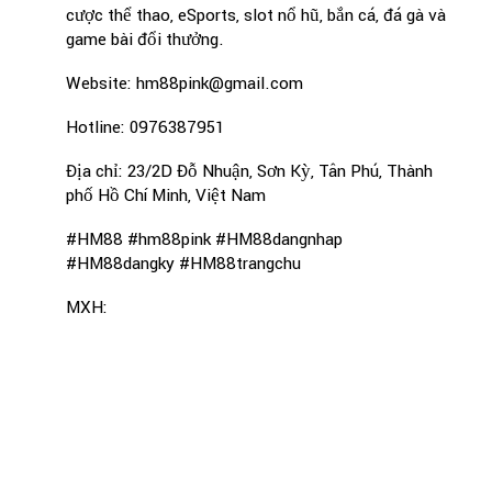
cược thể thao, eSports, slot nổ hũ, bắn cá, đá gà và
game bài đổi thưởng.
Website: hm88pink@gmail.com
Hotline: 0976387951
Địa chỉ: 23/2D Đỗ Nhuận, Sơn Kỳ, Tân Phú, Thành
phố Hồ Chí Minh, Việt Nam
#HM88 #hm88pink #HM88dangnhap
#HM88dangky #HM88trangchu
MXH: