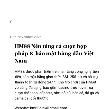
12th November 2025
HM88 Nền tảng cá cược hợp
pháp & bảo mật hàng đầu Việt
Nam
HM88 được phát triển trên nền tảng công nghệ tiên
tiến, bảo mật bằng giao thức SSL 256-bit và hỗ trợ
thanh toán tự động 24/7. Kho trò chơi của HM88
vô cùng đa dạng, bao gồm casino trực tuyến, cá
cược thể thao, eSports, slot nổ hũ, bắn cá, đá gà và
game bài đổi thưởng.
Website: hm88pink@gmail.com